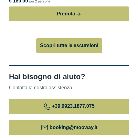
€ 180,00
per 2 persone
Prenota
Scopri tutte le escursioni
Hai bisogno di aiuto?
Contatta la nostra assistenza
+39
.0923.1877.075
booking@mooway.it