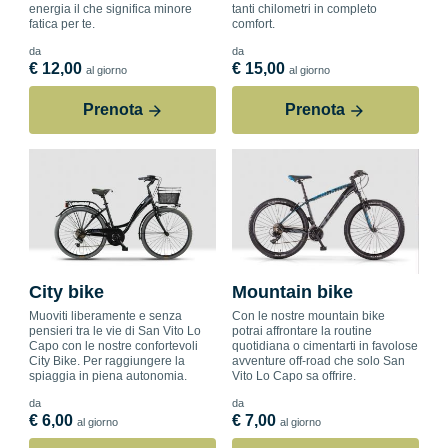
energia il che significa minore
tanti chilometri in completo
fatica per te.
comfort.
da
da
€ 12,00
€ 15,00
al giorno
al giorno
Prenota
Prenota
City bike
Mountain bike
Muoviti liberamente e senza
Con le nostre mountain bike
pensieri tra le vie di San Vito Lo
potrai affrontare la routine
Capo con le nostre confortevoli
quotidiana o cimentarti in favolose
City Bike. Per raggiungere la
avventure off-road che solo San
spiaggia in piena autonomia.
Vito Lo Capo sa offrire.
da
da
€ 6,00
€ 7,00
al giorno
al giorno