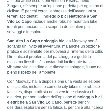
alle più ardite escursioni verso la Riserva dello
Zingaro, c'è sempre un'opzione perfetta per ogni tipo di
ciclista. E per chi cerca l'ebbrezza dell'avventura su
terreni accidentati, il
noleggio bici elettriche a San
Vito Lo Capo
include anche robuste mountain bike,
ideali per lanciarsi alla scoperta dei sentieri più
selvaggi e inesplorati.
San Vito Lo Capo noleggio bici
da Mooway non è
soltanto un invito all'avventura, ma anche un'opzione
pratica e sostenibile per muoversi all'interno della città.
Dimentica il problema del parcheggio e goditi la
massima flessibilità spostandoti facilmente tra la
vibrante vita cittadina e le rilassanti spiagge, il tutto nel
pieno rispetto dell'ambiente.
Con Mooway, hai a disposizione una vasta selezione
di biciclette, incluse le comode city bikes e le robuste
fat bikes, disponibili sia nella versione classica che
elettrica, per non parlare dell'opzione di
noleggio bici
elettriche a San Vito Lo Capo
, perfette per chi
desidera esplorare senza fatica. E per chi è alla ricerca