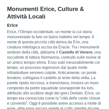
Monumenti Erice, Culture &
Attività Locali
Erice
Erice, l’Olimpo occidentale, un monte la cui storia
monumentale fa fare un balzo indietro nel tempo. Il
nome di questa piccola città deriva da Erix, una
creatura mitologica uccisa da Eracle. Tra i monumenti
simbolo della città, abbiamo il
Castello di Venere
, una
roccaforte di fattura Normanna, costruito sulle rovine di
un antico tempio elimo. Esso subì inesorabilmente col
tempo, un processo regressivo dal quale molte
infrastrutture vennero colpite. Anticamente, un ponte
levatoio, collegava il castello al resto della vetta. La
parete ripida rocciosa, a tramontana, innalza un muro
composto da pietre squadrate sovrapposte tra loro,
attribuito allo scultore degli dei greci Dedalo. Erice, un
tempo era conosciuta come la “città delle cento chiese
e convento”. Oggi è possibile avere accesso a molte di
esse, altre sono ancora aperte al culto, mentre alcune