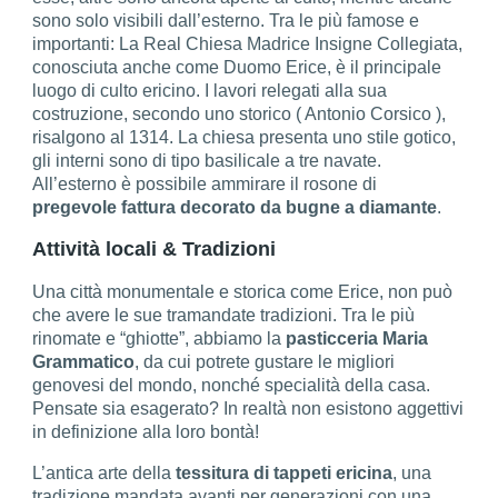
sono solo visibili dall’esterno. Tra le più famose e
importanti: La Real Chiesa Madrice Insigne Collegiata,
conosciuta anche come Duomo Erice, è il principale
luogo di culto ericino. I lavori relegati alla sua
costruzione, secondo uno storico ( Antonio Corsico ),
risalgono al 1314. La chiesa presenta uno stile gotico,
gli interni sono di tipo basilicale a tre navate.
All’esterno è possibile ammirare il rosone di
pregevole fattura decorato da bugne a diamante
.
Attività locali & Tradizioni
Una città monumentale e storica come Erice, non può
che avere le sue tramandate tradizioni. Tra le più
rinomate e “ghiotte”, abbiamo la
pasticceria Maria
Grammatico
, da cui potrete gustare le migliori
genovesi del mondo, nonché specialità della casa.
Pensate sia esagerato? In realtà non esistono aggettivi
in definizione alla loro bontà!
L’antica arte della
tessitura di tappeti ericina
, una
tradizione mandata avanti per generazioni con una