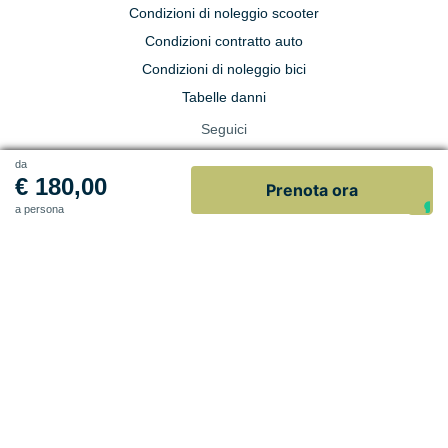
Condizioni di noleggio scooter
Condizioni contratto auto
Condizioni di noleggio bici
Tabelle danni
Seguici
da
€ 180,00
Prenota ora
a persona
• Ragione sociale: TURISMOSANVITOLOCAPO SRL • Sede legale: Via Narici
16 - 91011 Alcamo (TP) • Partita iva e codice fiscale: 02665060816 • REA: TP-
188081 • Ufficio del Registro delle Imprese: TRAPANI • Capitale sociale:
333.350,00 versato
© 2026 TurismoSanVitoLoCapo S.R.L. - P.iva 02665060816 - Concept&Design
Vittorio Maria Vecchi