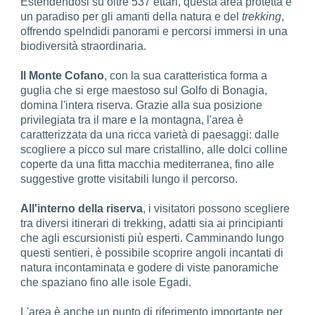
Estendendosi su oltre 537 ettari, questa area protetta è
un paradiso per gli amanti della natura e del
trekking
,
offrendo spelndidi panorami e percorsi immersi in una
biodiversità straordinaria.
Il Monte Cofano
, con la sua caratteristica forma a
guglia che si erge maestoso sul Golfo di Bonagia,
domina l'intera riserva. Grazie alla sua posizione
privilegiata tra il mare e la montagna, l'area è
caratterizzata da una ricca varietà di paesaggi: dalle
scogliere a picco sul mare cristallino, alle dolci colline
coperte da una fitta macchia mediterranea, fino alle
suggestive grotte visitabili lungo il percorso.
All'interno della riserva
, i visitatori possono scegliere
tra diversi itinerari di trekking, adatti sia ai principianti
che agli escursionisti più esperti. Camminando lungo
questi sentieri, è possibile scoprire angoli incantati di
natura incontaminata e godere di viste panoramiche
che spaziano fino alle isole Egadi.
L'area è anche un punto di riferimento importante per