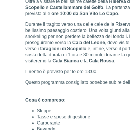
Oltre a visitare le bellissime calette della
Riserva d
Scopello
e
Castellammare del Golfo
. La partenza
prevista alle
ore 10:00
da San Vito Lo Capo
.
Durante il tragitto verso una delle cale della Riserv
bellissimo paesaggio costiero. Una volta giunti alla p
snorkeling per non perdere la bellezza dei fondali.
proseguiremo verso la
Cala del Leone
, dove visit
verso i
faraglioni di Scopello
e, infine, verso il por
sosta della durata di 1 ora e 30 minuti, durante la qua
visiteremo la
Cala Bianca
e la
Cala Rossa
.
Il rientro è previsto per le ore 18:00.
Questo programma consigliato potrebbe subire delle
Cosa è compreso:
Skipper
Tasse e spese di gestione
Carburante
Bevande