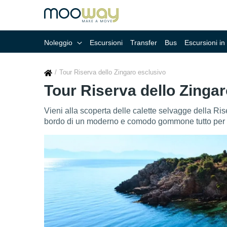
Noleggio
Escursioni
Transfer
Bus
Escursioni in
Tour Riserva dello Zingaro esclusivo
Tour Riserva dello Zinga
Vieni alla scoperta delle calette selvagge della Ri
bordo di un moderno e comodo gommone tutto per te,