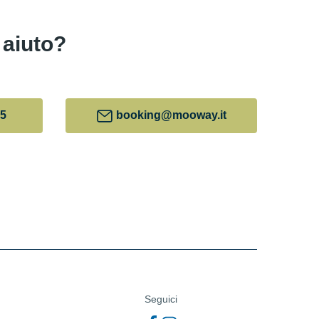
 aiuto?
75
booking@mooway.it
Seguici