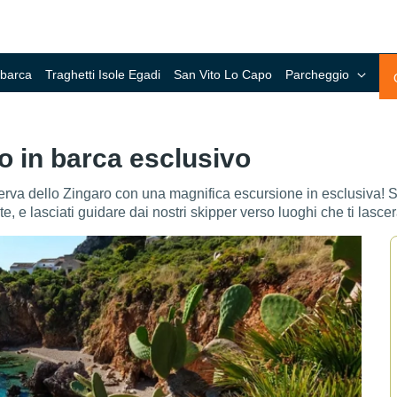
 barca
Traghetti Isole Egadi
San Vito Lo Capo
Parcheggio
ro in barca esclusivo
serva dello Zingaro con una magnifica escursione in esclusiva! 
 e lasciati guidare dai nostri skipper verso luoghi che ti lasc