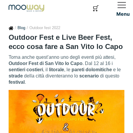
Menu
Blog
Outdoor fest 2022
Outdoor Fest e Live Beer Fest,
ecco cosa fare a San Vito lo Capo
Torna anche quest’anno uno degli eventi più attesi,
Outdoor Fest di San Vito lo Capo
. Dal 12 al 16 i
sentieri
costieri
, il
litorale
, le
pareti
dolomitiche
e le
strade
della città diventeranno lo
scenario
di questo
festival
.