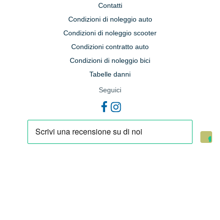
Contatti
Condizioni di noleggio auto
Condizioni di noleggio scooter
Condizioni contratto auto
Condizioni di noleggio bici
Tabelle danni
Seguici
• Ragione sociale: TURISMOSANVITOLOCAPO SRL • Sede legale: Via Narici
16 - 91011 Alcamo (TP) • Partita iva e codice fiscale: 02665060816 • REA: TP-
188081 • Ufficio del Registro delle Imprese: TRAPANI • Capitale sociale:
333.350,00 versato