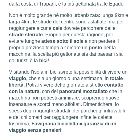
dalla costa di Trapani, è la più gettonata tra le Egadi.
Non è molto grande né molto urbanizzata: lunga 9km e
larga 4km, le strade del centro sono asfaltate, ma per
raggiungere alcune
cale
dovrete percorrere delle
strade sterrate.
Proprio per questa ragione, per
evitare lunghe
attese sotto il sole
e non perdere il
proprio prezioso tempo a cercare un
posto
per la
macchina, la scelta più gettonata sia dai paesani sia
dai turisti è la
bici!
Visitando l'isola in bici avrete la possibilità di vivere un
viaggio,
che sia un giorno o una settimana, in
totale
libertà.
Potrai vivere delle giornate a stretto
contatto
con la natura,
con dei
panorami mozzafiato
che in
macchina non potresti ammirare, scoprendo nuove
insenature e scorci meno affollati. Dimenticherai lo
stress degli ingorghi stradali, dei parcheggi introvabili
e dei chilometri per raggiungere infine le calette.
Insomma,
Favignana bicicletta = garanzia di un
viaggio senza pensieri
.