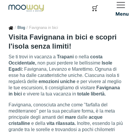
Menu
Blog
Favignana in bici
Visita Favignana in bici e scopri
l'isola senza limiti!
Se ti trovi in vacanza a
Trapani
o nella
costa
Occidentale,
non puoi perdere le bellissime
Isole
Egadi:
Favignana, Levanzo e Marettimo. Ognuna di
esse ha dalle caratteristiche uniche. Ciascuna isola ti
regalerà delle
emozioni uniche
e per vivere al meglio
le tue escursioni, ti consigliamo di visitare
Favignana
in bici
e vivere la tua vacanza in
totale libertà.
Favignana, conosciuta anche come "farfalla del
mediterraneo" per la sua peculiare forma, è la meta
principale degli amanti del
mare
dalle
acque
cristalline
e della
vita rilassata.
Inoltre, essendo la più
grande tra le sorelle e trovandosi a pochi chilometri