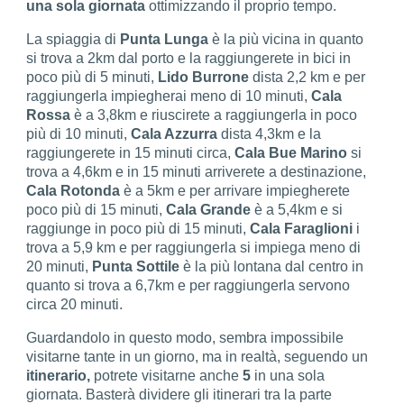
una sola giornata
ottimizzando il proprio tempo.
La spiaggia di
Punta Lunga
è la più vicina in quanto
si trova a 2km dal porto e la raggiungerete in bici in
poco più di 5 minuti,
Lido Burrone
dista 2,2 km e per
raggiungerla impiegherai meno di 10 minuti,
Cala
Rossa
è a 3,8km e riuscirete a raggiungerla in poco
più di 10 minuti,
Cala Azzurra
dista 4,3km e la
raggiungerete in 15 minuti circa,
Cala Bue Marino
si
trova a 4,6km e in 15 minuti arriverete a destinazione,
Cala Rotonda
è a 5km e per arrivare impiegherete
poco più di 15 minuti,
Cala Grande
è a 5,4km e si
raggiunge in poco più di 15 minuti,
Cala Faraglioni
i
trova a 5,9 km e per raggiungerla si impiega meno di
20 minuti,
Punta Sottile
è la più lontana dal centro in
quanto si trova a 6,7km e per raggiungerla servono
circa 20 minuti.
Guardandolo in questo modo, sembra impossibile
visitarne tante in un giorno, ma in realtà, seguendo un
itinerario,
potrete visitarne anche
5
in una sola
giornata. Basterà dividere gli itinerari tra la parte