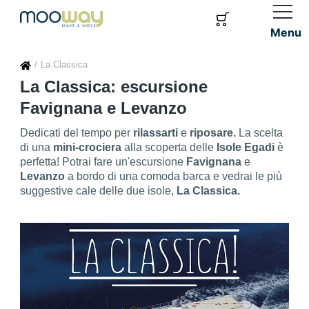
Menu
La Classica
La Classica: escursione
Favignana e Levanzo
Dedicati del tempo per
rilassarti
e
riposare.
La scelta
di una
mini-crociera
alla scoperta delle
Isole Egadi
è
perfetta! Potrai fare un'escursione
Favignana
e
Levanzo
a bordo di una comoda barca e vedrai le più
suggestive cale delle due isole,
La Classica.