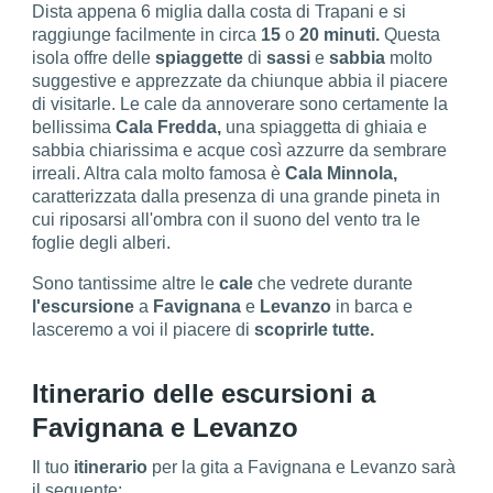
Dista appena 6 miglia dalla costa di Trapani e si
raggiunge facilmente in circa
15
o
20 minuti.
Questa
isola offre delle
spiaggette
di
sassi
e
sabbia
molto
suggestive e apprezzate da chiunque abbia il piacere
di visitarle. Le cale da annoverare sono certamente la
bellissima
Cala Fredda,
una spiaggetta di ghiaia e
sabbia chiarissima e acque così azzurre da sembrare
irreali. Altra cala molto famosa è
Cala Minnola,
caratterizzata dalla presenza di una grande pineta in
cui riposarsi all'ombra con il suono del vento tra le
foglie degli alberi.
Sono tantissime altre le
cale
che vedrete durante
l'escursione
a
Favignana
e
Levanzo
in barca e
lasceremo a voi il piacere di
scoprirle tutte.
Itinerario delle escursioni a
Favignana e Levanzo
Il tuo
itinerario
per la gita a Favignana e Levanzo sarà
il seguente: