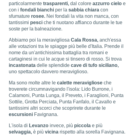
particolarmente
trasparenti,
dal colore
azzurro cielo
e
con i
fondali bianchi
per la
sabbia chiara
con
sfumature
rosee.
Nei fondali la vita non manca, con
tantissimi
pesci
che ti nuotano affianco durante le tue
soste per la balneazione.
Abbiamo poi la meravigliosa
Cala Rossa,
anch'essa
alle votazioni tra le spiagge più belle d'Italia. Prende il
nome da un'antichissima battaglia tra romani e
cartaginesi in cui le acque si tinsero di rosso. Si trova
incastonata
delle splendide
cave di tufo siciliano,
uno spettacolo davvero meraviglioso.
Ma sono molte altre le
calette meravigliose
che
troverete circumnavigando l'isola: Lido Burrone, i
Calamoni, Punta Lunga, il Preveto, i Faraglioni, Punta
Sottile, Grotta Perciata, Punta Fanfalo, il Cavallo e
tantissimi altri scorci che scoprirete durante le
escursioni
Favignana.
L'isola di
Levanzo
invece, più
piccola
e più
selvaggia,
è più
vicina
rispetto alla sorella Favignana.