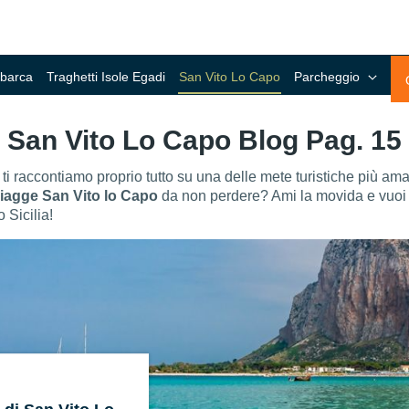
 barca
Traghetti Isole Egadi
San Vito Lo Capo
Parcheggio
San Vito Lo Capo Blog Pag. 15
 raccontiamo proprio tutto su una delle mete turistiche più amat
iagge San Vito lo Capo
da non perdere? Ami la movida e vuoi
 Sicilia!