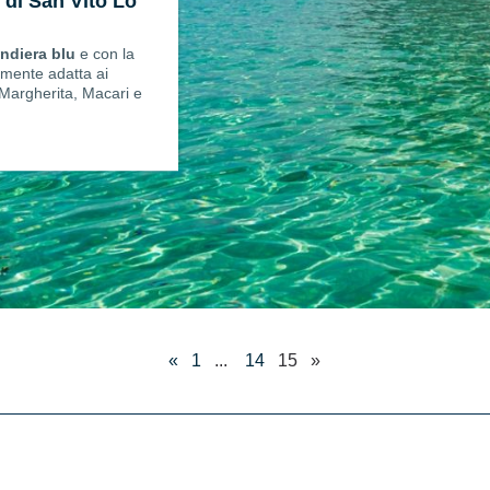
 di San Vito Lo
ndiera blu
e con la
rmente adatta ai
Margherita, Macari e
«
1
...
14
15
»